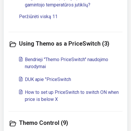
gamintojo temperatūros jutiklių?
Peržiūrėti viską 11
Using Themo as a PriceSwitch (3)
Bendrieji "Themo PriceSwitch" naudojimo
nurodymai
DUK apie "PriceSwitch
How to set up PriceSwitch to switch ON when
price is below X
Themo Control (9)