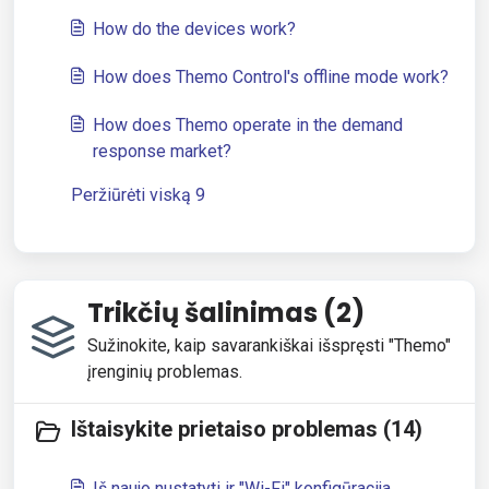
How do the devices work?
How does Themo Control's offline mode work?
How does Themo operate in the demand
response market?
Peržiūrėti viską 9
Trikčių šalinimas (2)
Sužinokite, kaip savarankiškai išspręsti "Themo"
įrenginių problemas.
Ištaisykite prietaiso problemas (14)
Iš naujo nustatyti ir "Wi-Fi" konfigūracija