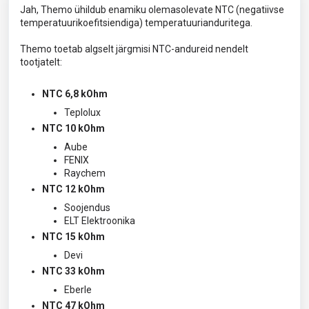
Jah, Themo ühildub enamiku olemasolevate NTC (negatiivse
temperatuurikoefitsiendiga) temperatuurianduritega.
Themo toetab algselt järgmisi NTC-andureid nendelt
tootjatelt:
NTC 6,8 kOhm
Teplolux
NTC 10 kOhm
Aube
FENIX
Raychem
NTC 12 kOhm
Soojendus
ELT Elektroonika
NTC 15 kOhm
Devi
NTC 33 kOhm
Eberle
NTC 47 kOhm