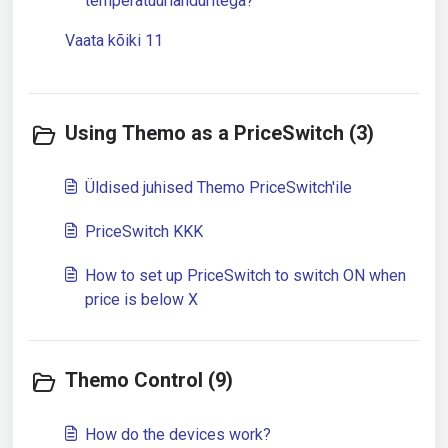
temperatuurianduritega?
Vaata kõiki 11
Using Themo as a PriceSwitch (3)
Üldised juhised Themo PriceSwitch'ile
PriceSwitch KKK
How to set up PriceSwitch to switch ON when
price is below X
Themo Control (9)
How do the devices work?