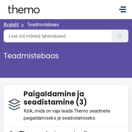
Mine põhisisu juurde
Avaleht
Teadmistebaas
Teadmistebaas
Paigaldamine ja
seadistamine (3)
Kõik, mida on vaja teada Themo seadmete
paigaldamiseks ja seadistamiseks.