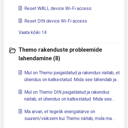
Reset WALL device Wi-Fi access
Reset DIN device Wi-Fi access
Vaata kõiki 14
Themo rakenduste probleemide
lahendamine (8)
Mul on Themo paigaldatud ja rakendus näitab, et
ühendus on katkestatud. Mida see tähendab ja
mida saab teha?
Mul on Themo DIN paigaldatud ja rakendus
näitab, et ühendus on katkestatud. Mida see
tähendab ja mida saab teha?
Ma arvan, et tegelik energiatarve on
suurem/väiksem kui Themo näitab, mida ma
saan teha?