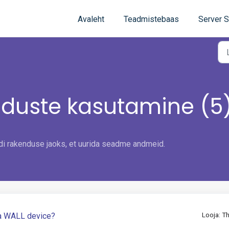
Avaleht
Teadmistebaas
Server S
duste kasutamine (5
di rakenduse jaoks, et uurida seadme andmeid.
 a WALL device?
Looja: T