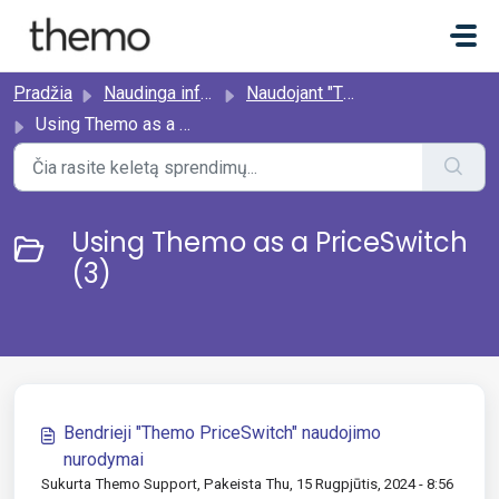
Pereiti prie pagrindinio turinio
Pradžia
Naudinga informacija
Naudojant "Themo
Using Themo as a PriceSwitch
Using Themo as a PriceSwitch
(3)
Bendrieji "Themo PriceSwitch" naudojimo
nurodymai
Sukurta Themo Support, Pakeista Thu, 15 Rugpjūtis, 2024 - 8:56