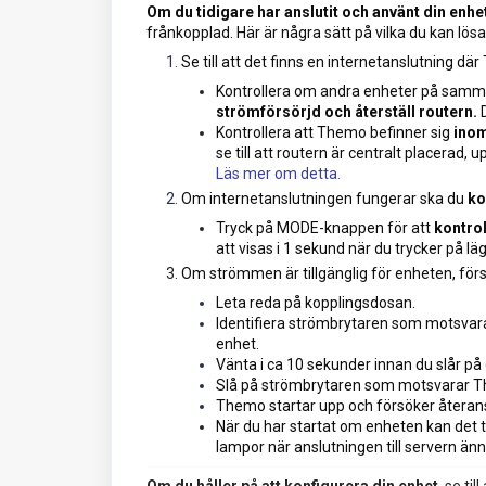
Om du tidigare har anslutit och använt din enhe
frånkopplad. Här är några sätt på vilka du kan lös
Se till att det finns en internetanslutning dä
Kontrollera om andra enheter på samm
strömförsörjd och återställ routern.
D
Kontrollera att Themo befinner sig
inom
se till att routern är centralt placerad,
Läs mer om detta.
Om internetanslutningen fungerar ska du
ko
Tryck på MODE-knappen för att
kontro
att visas i 1 sekund när du trycker på l
Om strömmen är tillgänglig för enheten, för
Leta reda på kopplingsdosan.
Identifiera strömbrytaren som motsvarar
enhet.
Vänta i ca 10 sekunder innan du slår på 
Slå på strömbrytaren som motsvarar Th
Themo startar upp och försöker återanslu
När du har startat om enheten kan det 
lampor när anslutningen till servern änn
Om du håller på att konfigurera din enhet
, se til