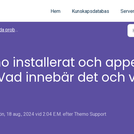
Hem
Kunskapsdatabas
Server
ed Themo-applikationer
 installerat och app
 Vad innebär det och
, 18 aug., 2024 vid 2:04 E.M. efter Themo Support