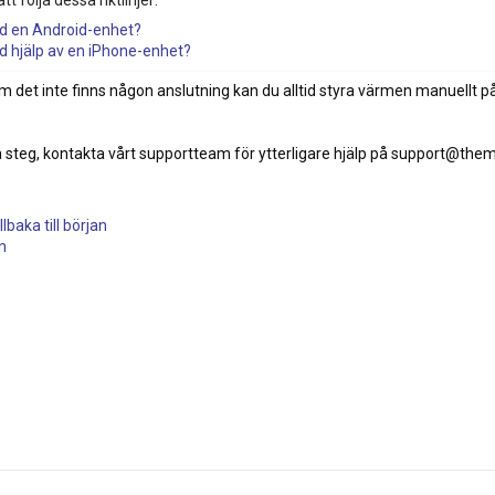
med en Android-enhet?
ed hjälp av en iPhone-enhet?
 det inte finns någon anslutning kan du alltid styra värmen manuellt p
a steg, kontakta vårt supportteam för ytterligare hjälp på support@them
lbaka till början
n