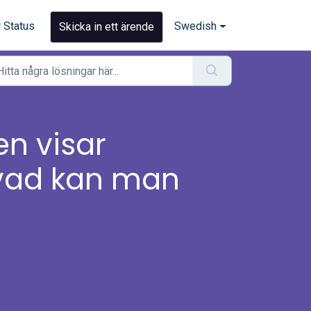
 Status
Swedish
Skicka in ett ärende
en visar
 vad kan man