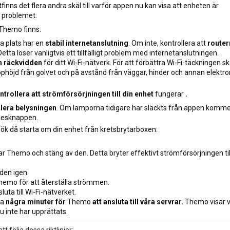
t
finns det flera andra skäl till varför appen nu kan visa att enheten är
a problemet:
r Themo finns:
a plats har en
stabil internetanslutning
. Om inte, kontrollera att
router
etta löser vanligtvis ett tillfälligt problem med internetanslutningen.
 räckvidden
för ditt Wi-Fi-nätverk. För att förbättra Wi-Fi-täckningen s
 upphöjd från golvet och på avstånd från väggar, hinder och annan elektro
ntrollera att strömförsörjningen till din enhet
fungerar
.
llera belysningen
. Om lamporna tidigare har släckts från appen komme
ägesknappen.
sök då
starta om din enhet
från kretsbrytarboxen:
 Themo och stäng av den. Detta bryter effektivt strömförsörjningen til
den igen.
emo för att återställa strömmen.
ta till Wi-Fi-nätverket.
ta
några minuter för
Themo
att ansluta till våra servrar.
Themo visar v
u inte har upprättats.
l att följa dessa riktlinjer: