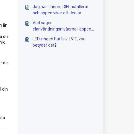
Jag har Themo DIN installerat
och appen visar att den är
frånkopplad. Vad innebär det och
Vad säger
n är
vad kan man göra?
elanvändningsnivåerna i appen
mig?
ka du
LED-ringen har blivit VIT, vad
nik.
betyder det?
r de
l din
ita