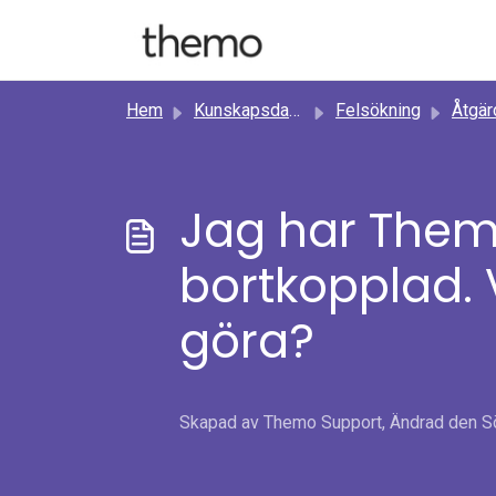
Hoppa över till huvudinnehåll
Hem
Kunskapsdatabas
Felsökning
Åtgärda problem m
Jag har Themo
bortkopplad.
göra?
Skapad av Themo Support, Ändrad den Sön