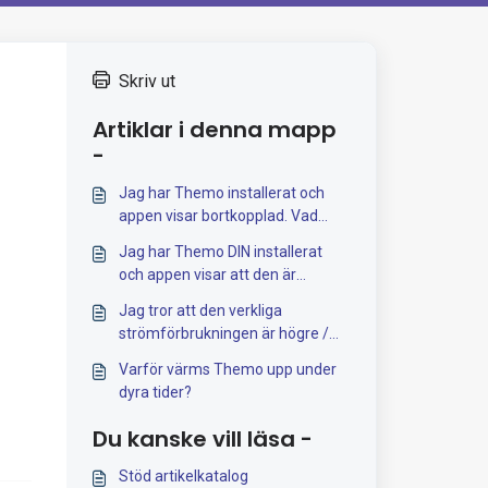
Skriv ut
Artiklar i denna mapp
-
Jag har Themo installerat och
appen visar bortkopplad. Vad
innebär det och vad kan man
Jag har Themo DIN installerat
göra?
och appen visar att den är
frånkopplad. Vad innebär det och
Jag tror att den verkliga
vad kan man göra?
strömförbrukningen är högre /
lägre än Themo visar, vad kan jag
Varför värms Themo upp under
göra?
dyra tider?
Du kanske vill läsa -
Stöd artikelkatalog