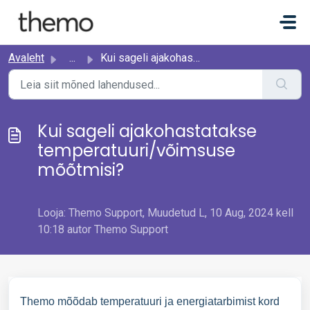
Mine põhisisu juurde
Avaleht
...
Kui sageli ajakohastatakse temperatuuri/võimsuse mõõtmisi?
Kui sageli ajakohastatakse
temperatuuri/võimsuse
mõõtmisi?
Looja: Themo Support, Muudetud L, 10 Aug, 2024 kell
10:18 autor Themo Support
Themo mõõdab temperatuuri ja energiatarbimist kord