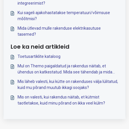
integreerimist?
Kui sageli ajakohastatakse temperatuuri/võimsuse
mõõtmisi?
Mida ütlevad mulle rakenduse elektrikasutuse
tasemed?
Loe ka neid artikleid
Toetusartiklite kataloog
Mul on Themo paigaldatud ja rakendus näitab, et
ühendus on katkestatud. Mida see tähendab ja mida
saab teha?
Mis läheb valesti, kui kütte on rakenduses välja lülitatud,
kuid mu põrand muutub ikkagi soojaks?
Mis on valesti, kui rakendus näitab, et kütmist
taotletakse, kuid minu põrand on ikka veel külm?