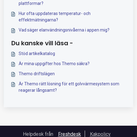
plattformar?
Hur ofta uppdateras temperatur- och
effektmätningarna?
Vad säger elanvändningsnivåerna i appen mig?
Du kanske vill läsa -
Stöd artikelkatalog
Är mina uppgifter hos Themo säkra?
Themo driftslägen
Är Themo rätt lösning för ett golvvärmesystem som
reagerar långsamt?
Helpdesk från
Freshdesk
Kakpolicy