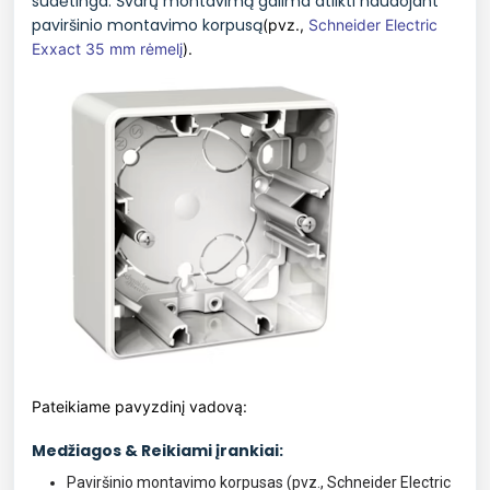
sudėtinga. Švarų montavimą galima atlikti naudojant
paviršinio montavimo korpusą
(pvz.,
Schneider Electric
Exxact 35 mm rėmelį
).
Pateikiame pavyzdinį vadovą:
Medžiagos & Reikiami įrankiai:
Paviršinio montavimo korpusas (pvz., Schneider Electric