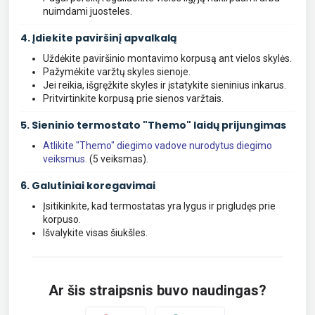
nuimdami juosteles.
4. Įdiekite paviršinį apvalkalą
Uždėkite paviršinio montavimo korpusą ant vielos skylės.
Pažymėkite varžtų skyles sienoje.
Jei reikia, išgręžkite skyles ir įstatykite sieninius inkarus.
Pritvirtinkite korpusą prie sienos varžtais.
5. Sieninio termostato "Themo" laidų prijungimas
Atlikite "Themo" diegimo vadove nurodytus diegimo
veiksmus.
(5 veiksmas).
6. Galutiniai koregavimai
Įsitikinkite, kad termostatas yra lygus ir prigludęs prie
korpuso.
Išvalykite visas šiukšles.
Ar šis straipsnis buvo naudingas?