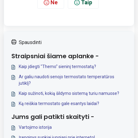
Ne
Taip
Spausdinti
Straipsniai šiame aplanke -
Kaip įdiegti "Themo" sieninį termostatą?
Ar galiu naudoti senojo termostato temperatūros
jutiklį?
Kaip sužinoti, kokią šildymo sistemą turiu namuose?
Ką reiškia termostato gale esantys laidai?
Jums gali patikti skaityti -
Vartojimo istorija
Įrenginys sunkiai jungiasi prie interneto!