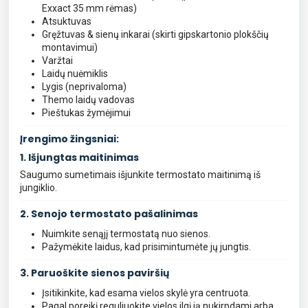
Exxact 35 mm rėmas)
Atsuktuvas
Gręžtuvas & sienų inkarai (skirti gipskartonio plokščių
montavimui)
Varžtai
Laidų nuėmiklis
Lygis (neprivaloma)
Themo laidų vadovas
Pieštukas žymėjimui
Įrengimo žingsniai:
1. Išjungtas maitinimas
Saugumo sumetimais išjunkite termostato maitinimą iš
jungiklio.
2. Senojo termostato pašalinimas
Nuimkite senąjį termostatą nuo sienos.
Pažymėkite laidus, kad prisimintumėte jų jungtis.
3. Paruoškite sienos paviršių
Įsitikinkite, kad esama vielos skylė yra centruota.
Pagal poreikį reguliuokite vielos ilgį ją nukirpdami arba