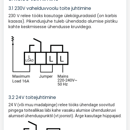
3.1 230V vahelduvvoolu toite juhtimine
230 V relee tööks kasutage ülekäiguradasid (on karbis
kaasas). Pikendusjuhe tuleb ühendada alumise pistiku
kahte keskmisesse ühendusse kruvidega.
3.2 24V toitejuhtimine
24 V (või muu madalpinge) relee tööks ühendage soovitud
pingega toiteallikas läbi kahe vasaku alumise ühenduskruvi
alumisel ühenduspunktil (vt joonist). Ärge kasutage hüppajaid.