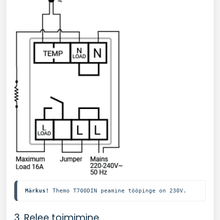
Märkus!
 Themo T700DIN peamine tööpinge on 230V.
3. Relee toimimine