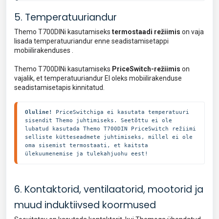
5. Temperatuuriandur
Themo T700DINi kasutamiseks
termostaadi režiimis
on vaja
lisada temperatuuriandur enne seadistamisetappi
mobiilirakenduses .
Themo T700DINi kasutamiseks
PriceSwitch-režiimis
on
vajalik, et temperatuuriandur EI oleks mobiilirakenduse
seadistamisetapis kinnitatud.
Oluline!
 PriceSwitchiga ei kasutata temperatuuri 
sisendit Themo juhtimiseks. Seetõttu ei ole 
lubatud kasutada Themo T700DIN PriceSwitch režiimi 
selliste kütteseadmete juhtimiseks, millel ei ole 
oma sisemist termostaati, et kaitsta 
ülekuumenemise ja tulekahjuohu eest!
6. Kontaktorid, ventilaatorid, mootorid ja
muud induktiivsed koormused