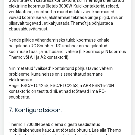
Soovitatav on kasutada kontaktorit, kui Themoga ühendatud
elektriline koormus ületab 3000W. Kuid kontaktorid, releed,
ventilaatorid, mootorid ja muud induktiivsed koormused
võivad koormuse väljalülitamisel tekitada pinge piigid, mis on
piisavalt tugevad , et kahjustada Themo't ja põhjustada
ebausaldusväärsust.
Nende piikide vähendamiseks tuleb koormuse kohale
paigaldada RC Snubber . RC snubber on paigaldatud
koormuse faasi ja nulltasandi vahele (L koormus ja N koormus
Themo või A1 ja A2 kontaktoril).
Niinimetatud "vaiksed" kontaktorid põhjustavad vähem
probleeme, kuna neisse on sisseehitatud sarnane
elektroonika .
Hager ESC/ETC425S; ESC/ETC225S ja ABB ESB16-20N
kontaktorid on testitud nii, et nad töötavad ilma RC-
snubberita.
7. Konfiguratsioon.
Themo T700DIN peab olema õigesti seadistatud
mobiilirakenduse kaudu, et töötada ohutult. Lae alla Themo