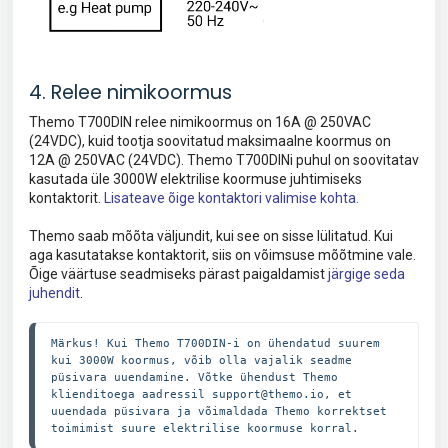
4. Relee nimikoormus
Themo T700DIN relee nimikoormus on 16A @ 250VAC
(24VDC), kuid tootja soovitatud maksimaalne koormus on
12A @ 250VAC (24VDC). Themo T700DINi puhul on soovitatav
kasutada üle 3000W elektrilise koormuse juhtimiseks
kontaktorit.
Lisateave õige kontaktori valimise kohta.
Themo saab mõõta väljundit, kui see on sisse lülitatud. Kui
aga kasutatakse kontaktorit, siis on võimsuse mõõtmine vale.
Õige väärtuse seadmiseks pärast paigaldamist
järgige seda
juhendit
.
Märkus! Kui Themo T700DIN-i on ühendatud suurem 
kui 3000W koormus, võib olla vajalik seadme 
püsivara uuendamine. Võtke ühendust Themo 
klienditoega aadressil support@themo.io, et 
uuendada püsivara ja võimaldada Themo korrektset 
toimimist suure elektrilise koormuse korral.