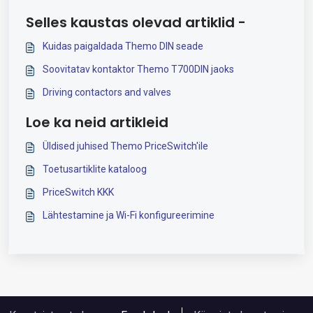
Selles kaustas olevad artiklid -
Kuidas paigaldada Themo DIN seade
Soovitatav kontaktor Themo T700DIN jaoks
Driving contactors and valves
Loe ka neid artikleid
Üldised juhised Themo PriceSwitch'ile
Toetusartiklite kataloog
PriceSwitch KKK
Lähtestamine ja Wi-Fi konfigureerimine