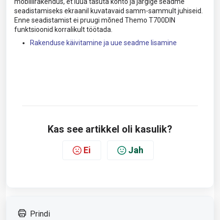
mobiilirakendus, et luua tasuta konto ja järgige seadme
seadistamiseks ekraanil kuvatavaid samm-sammult juhiseid.
Enne seadistamist ei pruugi mõned Themo T700DIN
funktsioonid korralikult töötada.
Rakenduse käivitamine ja uue seadme lisamine
Kas see artikkel oli kasulik?
Ei
Jah
Prindi