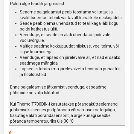
Palun olge teadlik järgmisest:
Seadme paigaldamist peab teostama volitatud ja
kvalifitseeritud tehnik vastavalt kohalikele eeskirjadele.
Seade peab olema ühendatud toiteallikaga läbi kogu
poldri katkestuslüliti.
Veenduge, et seade on alati ühendatud pidevale
vooluvõrgule.
Vältige seadme kokkupuudet niiskuse, vee, tolmu või
liigse kuumusega.
Veenduge, et lapsed on järelevalve all, et nad ei saaks
seadmega mängida.
Lapsed ei tohiks ilma järelevalveta teostada puhastus-
ja hooldustöid.
Enne paigaldamise jätkamist veenduge, et seadme
põhitoide on välja lülitatud.
Kui Themo T700DIN-i kasutatakse põrandakütteelemendi
juhtimiseks seoses puitpõranda või sarnase materjaliga,
kasutage alati põrandasensorit ja ärge kunagi seadke
põranda temperatuuriks üle 30 °C.