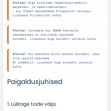
Oluline!
 Ärge kinnitage temperatuuriandurit 
paigaldus- ja seadistamisetapis

, kui Themot kasutatakse PriceSwitch-režiimis. 
Lisateave PriceSwitchi kohta
Oluline!
 Suuremate kui 3000W koormuste 
ühendamiseks on soovitatav kasutada

kontakti. 
Lisateave õige kontakti valimise kohta
Oluline!
 Kui kasutate mitte-vaikset kontakti, võib 
olla vajalik kasutada

RC snubberit. 
Lisateave õige kontakti valimise 
kohta
Paigaldusjuhised
1. Lülitage toide välja.