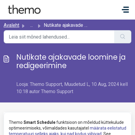
Mine põhisisu juurde
Avaleht
...
Nutikate ajakavade loomine ja redigeerimine
Nutikate ajakavade loomine ja
redigeerimine
Looja: Themo Support, Muudetud L, 10 Aug, 2024 kell
10:18 autor Themo Support
Themo
Smart Schedule
funktsioon on mõeldud küttekulude
optimeerimiseks, võimaldades kasutajatel
määrata eelistatud
temperatuuri selleks ajaks, kui nad kodus viibivad.
See