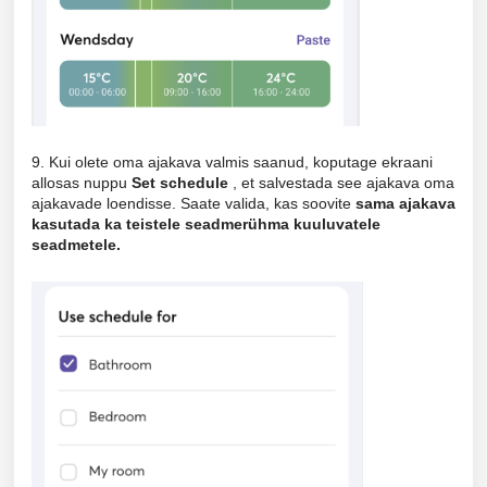
9. Kui olete oma ajakava valmis saanud, koputage ekraani
allosas nuppu
Set schedule
, et salvestada see ajakava oma
ajakavade loendisse. Saate valida, kas soovite
sama ajakava
kasutada ka teistele seadmerühma kuuluvatele
seadmetele.