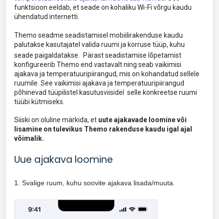
funktsioon eeldab, et seade on kohaliku Wi-Fi võrgu kaudu
ühendatud internetti.
Themo seadme seadistamisel mobiilirakenduse kaudu
palutakse kasutajatel valida ruumi ja korruse tüüp, kuhu
seade paigaldatakse.
Pärast seadistamise lõpetamist
konfigureerib Themo end vastavalt ning seab vaikimisi
ajakava ja temperatuuripiirangud, mis on kohandatud sellele
ruumile. See vaikimisi ajakava ja temperatuuripiirangud
põhinevad tüüpilistel kasutusviisidel selle konkreetse ruumi
tüübi kütmiseks.
Siiski on oluline märkida, et
uute ajakavade loomine või
lisamine on tulevikus Themo rakenduse kaudu igal ajal
võimalik.
Uue ajakava loomine
1. S
valige ruum, kuhu soovite ajakava lisada/muuta.