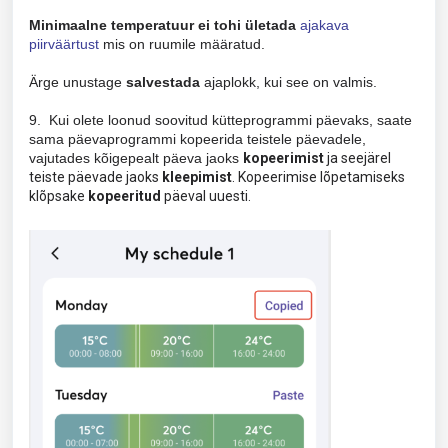
Minimaalne temperatuur ei tohi ületada
ajakava
piirväärtust
mis on ruumile määratud.
Ärge unustage
salvestada
ajaplokk, kui see on valmis.
9.
Kui olete loonud soovitud kütteprogrammi päevaks, saate
sama päevaprogrammi kopeerida teistele päevadele,
vajutades kõigepealt päeva jaoks
kopeerimist
ja seejärel
teiste päevade jaoks
kleepimist
. Kopeerimise lõpetamiseks
klõpsake
kopeeritud
päeval uuesti.