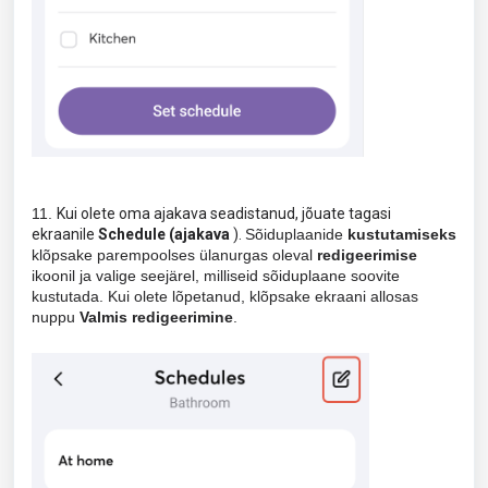
11.
Kui olete oma ajakava seadistanud, jõuate tagasi
ekraanile
Schedule (ajakava
).
Sõiduplaanide
kustutamiseks
klõpsake parempoolses ülanurgas oleval
redigeerimise
ikoonil ja valige seejärel, milliseid sõiduplaane soovite
kustutada. Kui olete lõpetanud, klõpsake ekraani allosas
nuppu
Valmis redigeerimine
.