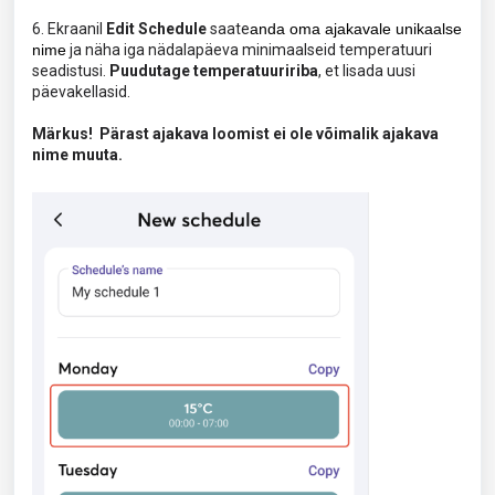
6. Ekraanil
Edit Schedule
saate
anda oma ajakavale unikaalse
nime
ja näha iga nädalapäeva minimaalseid temperatuuri
seadistusi.
Puudutage temperatuuririba
, et lisada uusi
päevakellasid.
Märkus!
Pärast ajakava loomist ei ole võimalik ajakava
nime muuta.