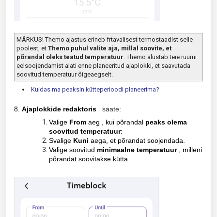
MÄRKUS!
Themo ajastus erineb fr
tavalisest termostaadist selle
poolest, et
Themo puhul valite aja, millal soovite, et
põrandal oleks teatud temperatuur
. Themo alustab teie ruumi
eelsoojendamist alati enne planeeritud ajaplokki, et saavutada
soovitud temperatuur õigeaegselt.
Kuidas ma peaksin kütteperioodi planeerima?
8.
Ajaplokkide redaktoris
saate:
Valige
From
aeg
, kui põrandal
peaks olema
soovitud temperatuur
:
S
valige
Kuni
aega, et põrandat soojendada.
Valige soovitud
minimaalne temperatuur
, milleni
põrandat soovitakse kütta.