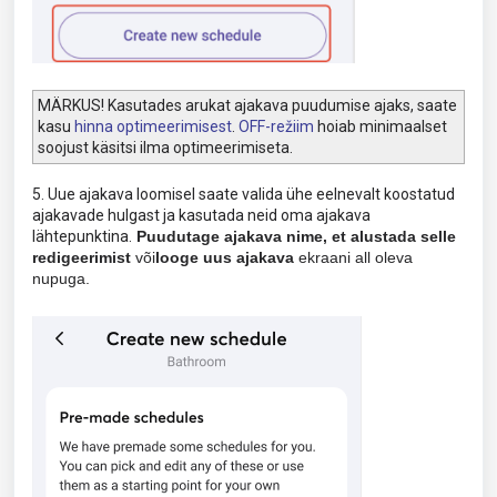
MÄRKUS! Kasutades arukat ajakava puudumise ajaks, saate
kasu
hinna optimeerimisest
.
OFF-režiim
hoiab minimaalset
soojust käsitsi ilma optimeerimiseta.
5. Uue ajakava loomisel saate valida ühe eelnevalt koostatud
ajakavade hulgast ja kasutada neid oma ajakava
lähtepunktina.
Puudutage ajakava nime, et alustada selle
redigeerimist
või
looge uus ajakava
ekraani all oleva
nupuga.