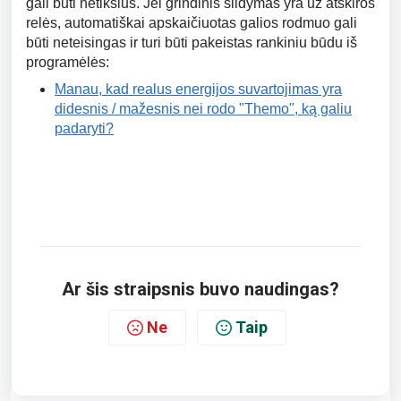
gali būti netikslus.
Jei grindinis šildymas yra už atskiros
relės, automatiškai apskaičiuotas galios rodmuo gali
būti neteisingas ir turi būti pakeistas rankiniu būdu iš
programėlės:
Manau, kad realus energijos suvartojimas yra
didesnis / mažesnis nei rodo "Themo", ką galiu
padaryti?
Ar šis straipsnis buvo naudingas?
Ne
Taip