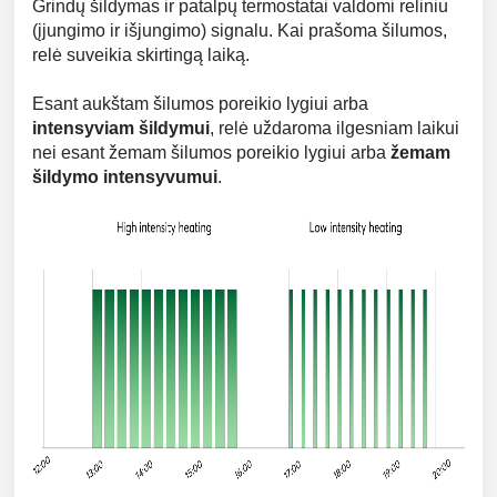
Grindų šildymas ir patalpų termostatai valdomi reliniu
(įjungimo ir išjungimo) signalu. Kai prašoma šilumos,
relė suveikia skirtingą laiką.
Esant aukštam šilumos poreikio lygiui arba
intensyviam šildymui
, relė uždaroma ilgesniam laikui
nei esant žemam šilumos poreikio lygiui arba
žemam
šildymo intensyvumui
.