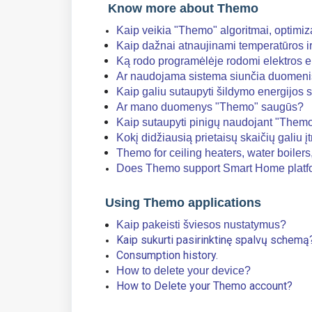
Know more about Themo
Kaip veikia "Themo" algoritmai, optim
Kaip dažnai atnaujinami temperatūros i
Ką rodo programėlėje rodomi elektros en
Ar naudojama sistema siunčia duomenis
Kaip galiu sutaupyti šildymo energijos 
Ar mano duomenys "Themo" saugūs?
Kaip sutaupyti pinigų naudojant "Themo
Kokį didžiausią prietaisų skaičių galiu į
Themo for ceiling heaters, water boiler
Does Themo support Smart Home platfo
Using Themo applications
Kaip pakeisti šviesos nustatymus?
Kaip sukurti pasirinktinę spalvų schemą
Consumption history.
How to delete your device?
How to Delete your Themo account?