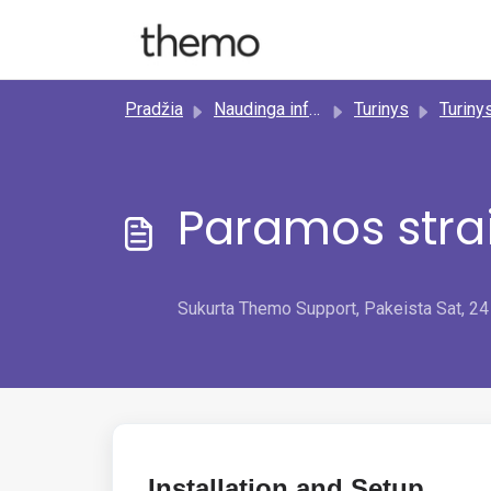
Pereiti prie pagrindinio turinio
Pradžia
Naudinga informacija
Turinys
Turiny
Paramos stra
Sukurta Themo Support, Pakeista Sat, 24
Installation and Setup