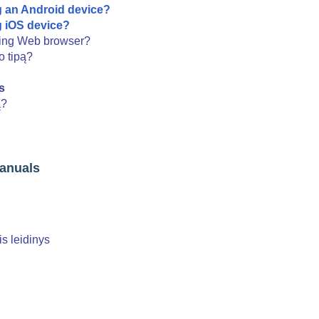
g an Android device?
g iOS device?
sing Web browser?
o tipą?
s
ą?
manuals
s leidinys