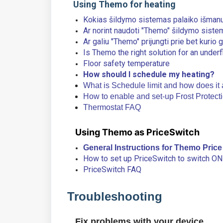
Using Themo for heating
Kokias šildymo sistemas palaiko išman
Ar norint naudoti "Themo" šildymo sistemo
Ar galiu "Themo" prijungti prie bet kurio
Is Themo the right solution for an unde
Floor safety temperature
How should I schedule my heating?
What is Schedule limit and how does it 
How to enable and set-up Frost Protect
Thermostat FAQ
Using Themo as PriceSwitch
General Instructions for Themo Price
How to set up PriceSwitch to switch ON
PriceSwitch FAQ
Troubleshooting
Fix problems with your device