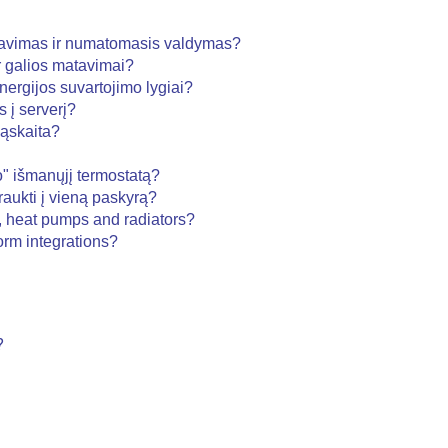
izavimas ir numatomasis valdymas?
r galios matavimai?
ergijos suvartojimo lygiai?
 į serverį?
sąskaita?
" išmanųjį termostatą?
traukti į vieną paskyrą?
s, heat pumps and radiators?
rm integrations?
?