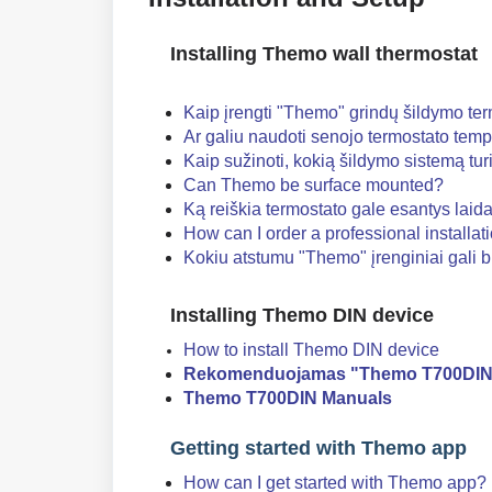
Installing Themo wall thermostat
Kaip įrengti "Themo" grindų šildymo ter
Ar galiu naudoti senojo termostato tempe
Kaip sužinoti, kokią šildymo sistemą t
Can Themo be surface mounted?
Ką reiškia termostato gale esantys laida
How can I order a professional installat
Kokiu atstumu "Themo" įrenginiai gali b
Installing Themo DIN device
How to install Themo DIN device
Rekomenduojamas "Themo T700DIN"
Themo T700DIN Manuals
Getting started with Themo app
How can I get started with Themo app?