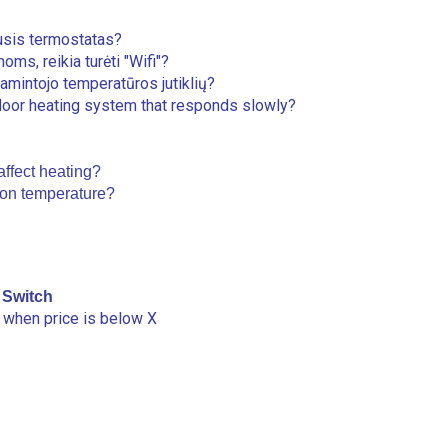
usis termostatas?
ms, reikia turėti "Wifi"?
 gamintojo temperatūros jutiklių?
rfloor heating system that responds slowly?
affect heating?
ion temperature?
 Switch
 when price is below X