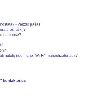
mostatą? - Vaizdo įrašas
ratūros jutiklį?
uriu namuose?
i?
ion?
ūti nutolę nuo mano "Wi-Fi" maršrutizatoriaus?
 kontaktorius