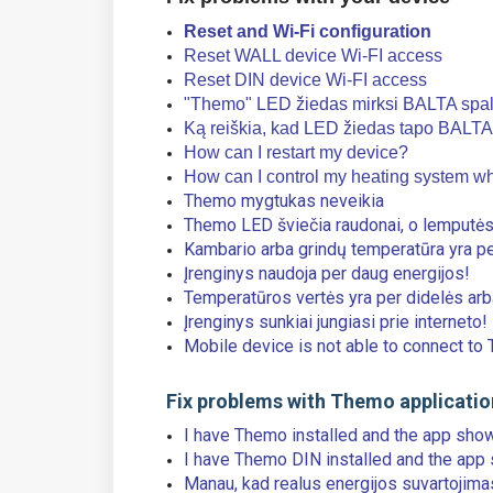
Reset and Wi-Fi configuration
Reset WALL device Wi-FI access
Reset DIN device Wi-FI access
"Themo" LED žiedas mirksi BALTA spalva
Ką reiškia, kad LED žiedas tapo BALT
How can I restart my device?
How can I control my heating system wh
Themo mygtukas neveikia
Themo LED šviečia raudonai, o lemputės 
Kambario arba grindų temperatūra yra pe
Įrenginys naudoja per daug energijos!
Temperatūros vertės yra per didelės ar
Įrenginys sunkiai jungiasi prie interneto!
Mobile device is not able to connect to
Fix problems with Themo applicatio
I have Themo installed and the app show
I have Themo DIN installed and the app
Manau, kad realus energijos suvartojima