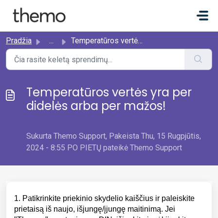
Pereiti prie pagrindinio turinio
Pradžia
...
Temperatūros vertės yra per didelės arba per mažos!
Temperatūros vertės yra per
didelės arba per mažos!
Sukurta Themo Support, Pakeista Thu, 15 Rugpjūtis,
2024 - 8:55 PO PIETŲ pateikė Themo Support
1. Patikrinkite priekinio skydelio kaiščius ir paleiskite
prietaisą iš naujo, išjungę/įjungę maitinimą.
Jei