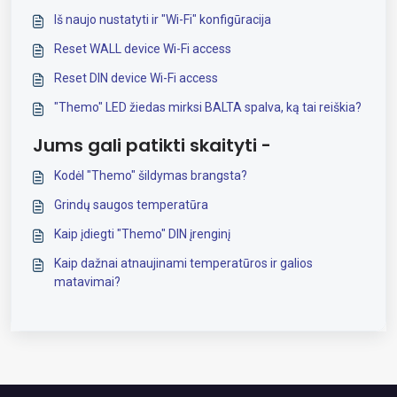
Iš naujo nustatyti ir "Wi-Fi" konfigūracija
Reset WALL device Wi-Fi access
Reset DIN device Wi-Fi access
"Themo" LED žiedas mirksi BALTA spalva, ką tai reiškia?
Jums gali patikti skaityti -
Kodėl "Themo" šildymas brangsta?
Grindų saugos temperatūra
Kaip įdiegti "Themo" DIN įrenginį
Kaip dažnai atnaujinami temperatūros ir galios
matavimai?