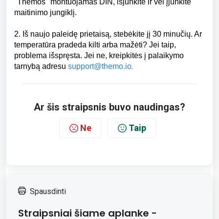
"Themos" montuojamas DIN, išjunkite ir vėl įjunkite
maitinimo jungiklį.
2. Iš naujo paleidę prietaisą, stebėkite jį 30 minučių. Ar
temperatūra pradeda kilti arba mažėti? Jei taip,
problema išspręsta. Jei ne, kreipkitės į palaikymo
.
tarnybą adresu
support@themo.io
Ar šis straipsnis buvo naudingas?
Ne
Taip
Spausdinti
Straipsniai šiame aplanke -