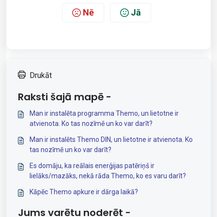
Nē
Jā
Drukāt
Raksti šajā mapē -
Man ir instalēta programma Themo, un lietotne ir
atvienota. Ko tas nozīmē un ko var darīt?
Man ir instalēts Themo DIN, un lietotne ir atvienota. Ko
tas nozīmē un ko var darīt?
Es domāju, ka reālais enerģijas patēriņš ir
lielāks/mazāks, nekā rāda Themo, ko es varu darīt?
Kāpēc Themo apkure ir dārga laikā?
Jums varētu noderēt -