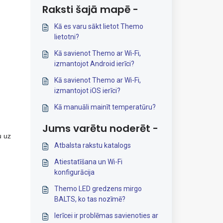
Raksti šajā mapē -
Kā es varu sākt lietot Themo
lietotni?
Kā savienot Themo ar Wi-Fi,
izmantojot Android ierīci?
Kā savienot Themo ar Wi-Fi,
izmantojot iOS ierīci?
Kā manuāli mainīt temperatūru?
Jums varētu noderēt -
u uz
Atbalsta rakstu katalogs
Atiestatīšana un Wi-Fi
konfigurācija
Themo LED gredzens mirgo
BALTS, ko tas nozīmē?
Ierīcei ir problēmas savienoties ar