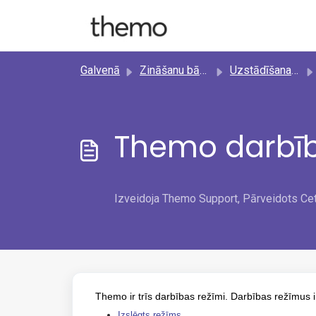
Uz galveno saturu
Galvenā
Zināšanu bāze
Uzstādīšana un iestatīšana
Themo darbīb
Izveidoja Themo Support, Pārveidots Ce
Themo ir trīs darbības režīmi. Darbības režīmus i
Izslēgts režīms