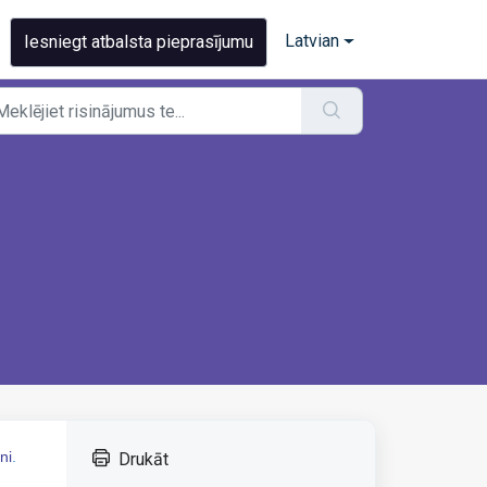
Latvian
Iesniegt atbalsta pieprasījumu
ni
.
Drukāt