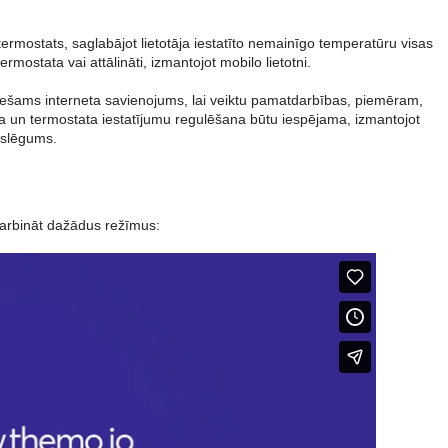
rmostats, saglabājot lietotāja iestatīto nemainīgo temperatūru visas
mostata vai attālināti, izmantojot mobilo lietotni.
iešams interneta savienojums, lai veiktu pamatdarbības, piemēram,
ība un termostata iestatījumu regulēšana būtu iespējama, izmantojot
eslēgums.
 darbināt dažādus režīmus: