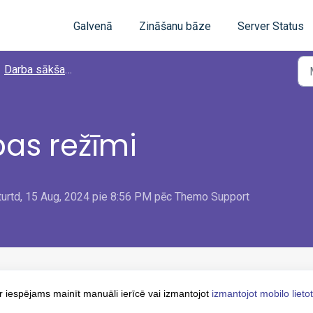
Galvenā
Zināšanu bāze
Server Status
Darba sākšana ar lietotni Themo
as režīmi
turtd, 15 Aug, 2024 pie 8:56 PM pēc Themo Support
r iespējams mainīt manuāli ierīcē vai izmantojot
izmantojot mobilo lietot