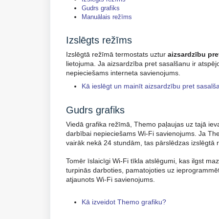
Gudrs grafiks
Manuālais režīms
Izslēgts režīms
Izslēgtā režīmā termostats uztur
aizsardzību pr
lietojuma. Ja aizsardzība pret sasalšanu ir atspēj
nepieciešams interneta savienojums.
Kā ieslēgt un mainīt aizsardzību pret sasal
Gudrs grafiks
Viedā grafika režīmā,
Themo paļaujas uz tajā iev
darbībai nepieciešams Wi-Fi savienojums. Ja Them
vairāk nekā 24 stundām, tas pārslēdzas izslēgtā 
Tomēr īslaicīgi Wi-Fi tīkla atslēgumi, kas ilgst 
turpinās darboties, pamatojoties uz ieprogrammēto 
atjaunots Wi-Fi savienojums.
Kā izveidot Themo grafiku?