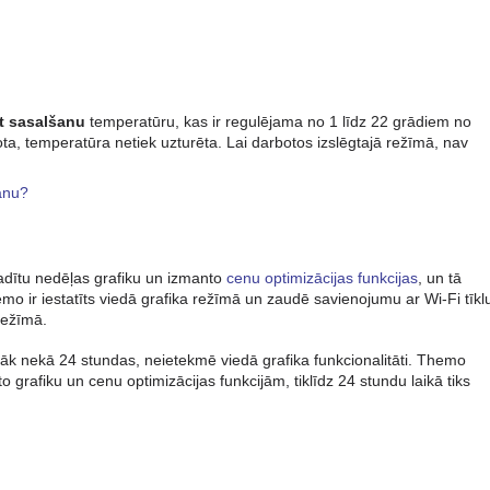
et sasalšanu
temperatūru, kas ir regulējama no 1 līdz 22 grādiem no
ota, temperatūra netiek uzturēta. Lai darbotos izslēgtajā režīmā, nav
šanu?
adītu nedēļas grafiku un izmanto
cenu optimizācijas funkcijas
, un tā
o ir iestatīts viedā grafika režīmā un zaudē savienojumu ar Wi-Fi tīkl
režīmā.
mazāk nekā 24 stundas, neietekmē viedā grafika funkcionalitāti. Themo
grafiku un cenu optimizācijas funkcijām, tiklīdz 24 stundu laikā tiks