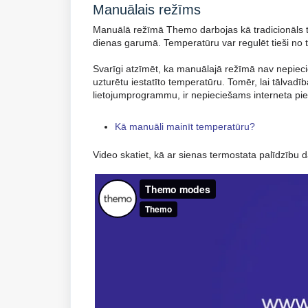
Manuālais režīms
Manuālā režīmā Themo darbojas kā tradicionāls te
dienas garumā. Temperatūru var regulēt tieši no ter
Svarīgi atzīmēt, ka manuālajā režīmā nav nepiec
uzturētu iestatīto temperatūru. Tomēr, lai tālvad
lietojumprogrammu, ir nepieciešams interneta pi
Kā manuāli mainīt temperatūru?
Video skatiet, kā ar sienas termostata palīdzību