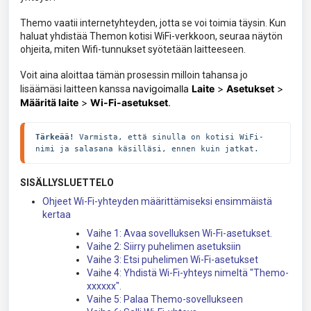
Themo vaatii internetyhteyden, jotta se voi toimia täysin. Kun
haluat yhdistää Themon kotisi WiFi-verkkoon, seuraa näytön
ohjeita, miten Wifi-tunnukset syötetään laitteeseen.
Voit aina aloittaa tämän prosessin milloin tahansa jo
navigoimalla
Laite
>
Asetukset
>
lisäämäsi laitteen kanssa
Määritä laite
>
Wi-Fi-asetukset
.
Tärkeää!
 Varmista, että sinulla on kotisi WiFi-
nimi ja salasana käsilläsi, ennen kuin jatkat.
SISÄLLYSLUETTELO
Ohjeet Wi-Fi-yhteyden määrittämiseksi ensimmäistä
kertaa
Vaihe 1: Avaa sovelluksen Wi-Fi-asetukset.
Vaihe 2: Siirry puhelimen asetuksiin
Vaihe 3: Etsi puhelimen Wi-Fi-asetukset
Vaihe 4: Yhdistä Wi-Fi-yhteys nimeltä "Themo-
xxxxxx".
Vaihe 5: Palaa Themo-sovellukseen