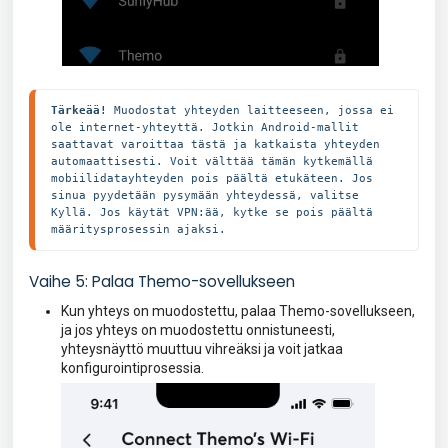
Tärkeää!
 Muodostat yhteyden laitteeseen, jossa ei 
ole internet-yhteyttä. Jotkin Android-mallit 
saattavat varoittaa tästä ja katkaista yhteyden 
automaattisesti. Voit välttää tämän kytkemällä 
mobiilidatayhteyden pois päältä etukäteen. Jos 
sinua pyydetään pysymään yhteydessä, valitse 
Kyllä. Jos käytät VPN:ää, kytke se pois päältä 
määritysprosessin ajaksi.
Vaihe 5: Palaa Themo-sovellukseen
Kun yhteys on muodostettu, palaa Themo-sovellukseen,
ja jos yhteys on muodostettu onnistuneesti,
yhteysnäyttö muuttuu vihreäksi ja voit jatkaa
konfigurointiprosessia.