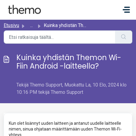
Siirry pääsisältöön
Etusivu
...
Kuinka yhdistän Themon Wi-Fiin Android -laitteella?
Kuinka yhdistän Themon Wi-
Fiin Android -laitteella?
Tekijä Themo Support, Muokattu La, 10 Elo, 2024 klo
10:16 PM tekijä Themo Support
Kun olet lisännyt uuden laitteen ja antanut uudelle laitteelle
nimen, sinua ohjataan määrittämään uuden Themon Wi-Fi-
yhteys. .