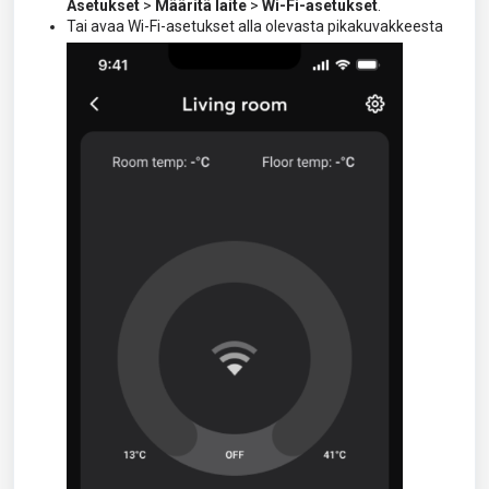
Asetukset
>
Määritä laite
>
Wi-Fi-asetukset
.
Tai avaa Wi-Fi-asetukset alla olevasta pikakuvakkeesta