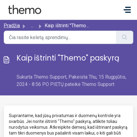
Pereiti prie pagrindinio turinio
Pradžia
...
Kaip ištrinti "Themo" paskyrą
Kaip ištrinti "Themo" paskyrą
Sukurta Themo Support, Pakeista Thu, 15 Rugpjūtis,
2024 - 8:56 PO PIETŲ pateikė Themo Support
Suprantame, kad jūsų privatumas ir duomenų kontrolė yra
svarbūs. Jei norite ištrinti "Themo" paskyrą, atlikite toliau
nurodytus veiksmus. Atkreipkite dėmesį, kad ištrinant paskyrą
tam tikri duomenys bus pašalinti visam laikui, o kiti gali būti