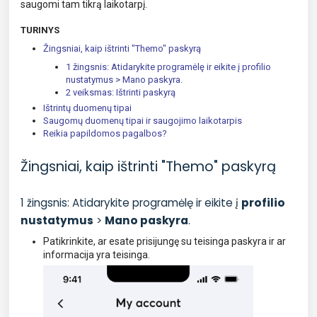
saugomi tam tikrą laikotarpį.
TURINYS
Žingsniai, kaip ištrinti "Themo" paskyrą
1 žingsnis: Atidarykite programėlę ir eikite į profilio
nustatymus > Mano paskyra.
2 veiksmas: Ištrinti paskyrą
Ištrintų duomenų tipai
Saugomų duomenų tipai ir saugojimo laikotarpis
Reikia papildomos pagalbos?
Žingsniai, kaip ištrinti "Themo" paskyrą
1 žingsnis: Atidarykite programėlę ir eikite į
profilio
nustatymus
>
Mano paskyra
.
Patikrinkite, ar esate prisijungę su teisinga paskyra ir ar
informacija yra teisinga.