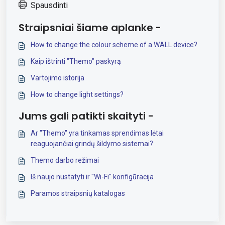
Spausdinti
Straipsniai šiame aplanke -
How to change the colour scheme of a WALL device?
Kaip ištrinti "Themo" paskyrą
Vartojimo istorija
How to change light settings?
Jums gali patikti skaityti -
Ar "Themo" yra tinkamas sprendimas lėtai
reaguojančiai grindų šildymo sistemai?
Themo darbo režimai
Iš naujo nustatyti ir "Wi-Fi" konfigūracija
Paramos straipsnių katalogas