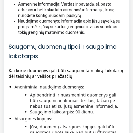
Asmeninė informacija: Vardas ir pavardė, el. pašto
adresas ir bet kokia kita asmeninė informacija, kurią
nurodėte konfigūruodami paskyrą.
Naudojimo duomenys: Informacija apie jūsų sąveiką su
programėle, jūsų sukurtus įrenginius ir visus surinktus
tokių įrenginių matavimo duomenis.
Saugomų duomenų tipai ir saugojimo
laikotarpis
Kai kurie duomenys gali būti saugomi tam tikrą laikotarpį
dėl teisinių ar veiklos priežasčių:
Anoniminiai naudojimo duomenys:
Apibendrinti ir nuasmeninti duomenys gali
būti saugomi analitiniais tikslais, tačiau jie
nebus susieti su jūsų asmenine informacija.
Saugojimo laikotarpis: 90 dienų.
Atsarginės kopijos:
Jūsų duomenų atsarginės kopijos gali būti
saugomos ribotą laiką, kad būtų užtikrintas