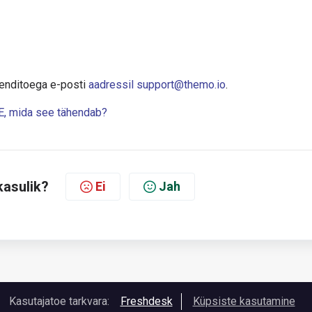
ienditoega e-posti
aadressil support@themo.io
.
, mida see tähendab?
kasulik?
Ei
Jah
Kasutajatoe tarkvara:
Freshdesk
Küpsiste kasutamine