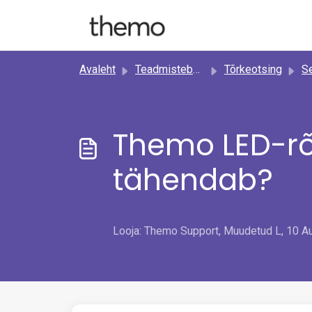
Mine põhisisu juurde
Avaleht
Teadmistebaas
Tõrkeotsing
Seadm
Themo LED-rõ
tähendab?
Looja: Themo Support, Muudetud L, 10 Au