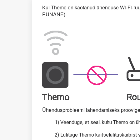
Kui Themo on kaotanud ühenduse Wi-Fi-ruu
PUNANE).
Ühendusprobleemi lahendamiseks proovige 
1) Veenduge, et seal, kuhu Themo on üh
2) Lülitage Themo kaitselülituskarbist v