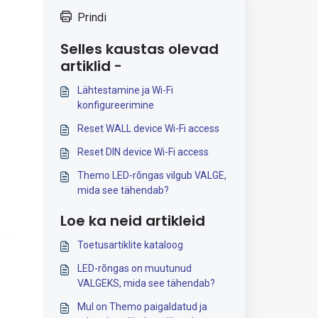
Prindi
Selles kaustas olevad
artiklid -
Lähtestamine ja Wi-Fi
konfigureerimine
Reset WALL device Wi-Fi access
Reset DIN device Wi-Fi access
Themo LED-rõngas vilgub VALGE,
mida see tähendab?
Loe ka neid artikleid
Toetusartiklite kataloog
LED-rõngas on muutunud
VALGEKS, mida see tähendab?
Mul on Themo paigaldatud ja