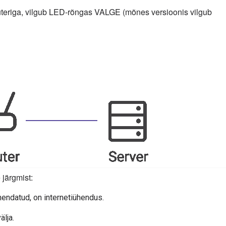
teriga, vilgub LED-rõngas VALGE (mõnes versioonis vilgub
järgmist:
endatud, on internetiühendus.
älja.