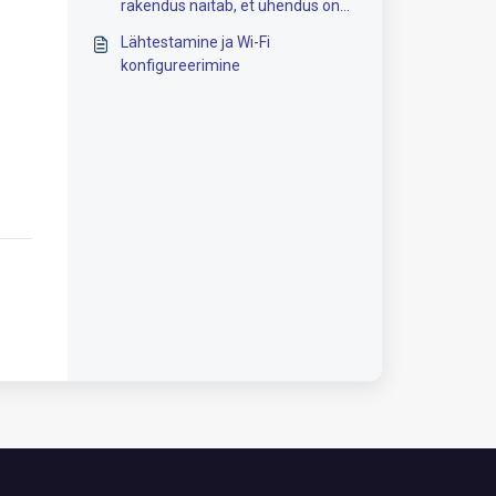
rakendus näitab, et ühendus on
katkestatud. Mida see tähendab
Lähtestamine ja Wi-Fi
ja mida saab teha?
konfigureerimine