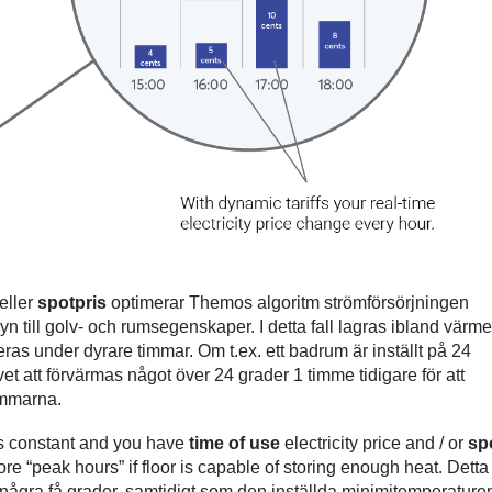
eller
spotpris
optimerar Themos algoritm strömförsörjningen
n till golv- och rumsegenskaper. I detta fall lagras ibland värme
eras
under dyrare timmar. Om t.ex. ett badrum är inställt på 24
et att förvärmas något över 24 grader 1 timme tidigare för att
immarna.
is constant and you have
time of use
electricity price and / or
sp
re “peak hours” if floor is capable of storing enough heat. Detta
 några få grader, samtidigt som den inställda minimitemperature