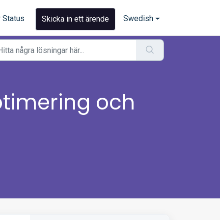
 Status
Swedish
Skicka in ett ärende
ptimering och