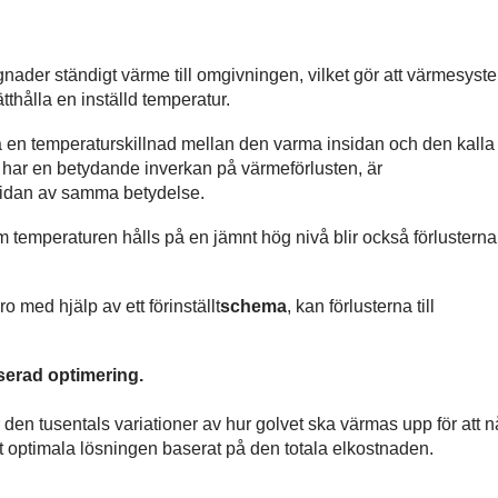
nader ständigt värme till omgivningen, vilket gör att värmesyst
ätthålla en inställd temperatur.
å en temperaturskillnad mellan den varma insidan och den kalla
har en betydande inverkan på värmeförlusten, är
sidan av samma betydelse.
 Om temperaturen hålls på en jämnt hög nivå blir också förlusterna
med hjälp av ett förinställt
schema
, kan förlusterna till
erad optimering.
den tusentals variationer av hur golvet ska värmas upp för att n
t optimala lösningen baserat på den totala elkostnaden.