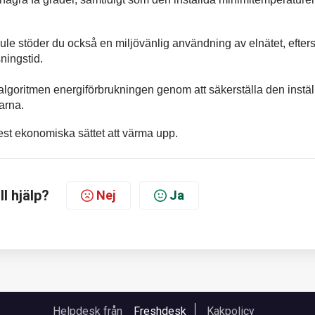
e stöder du också en miljövänlig användning av elnätet, efte
ningstid.
lgoritmen energiförbrukningen genom att säkerställa den instäl
arna.
mest ekonomiska sättet att värma upp.
ll hjälp?
Nej
Ja
Helpdesk från
Freshdesk
Kakpolicy