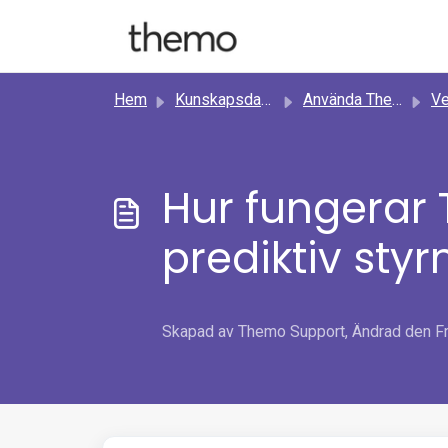
Hoppa över till huvudinnehåll
Hem
Kunskapsdatabas
Använda Themo
Vet
Hur fungerar
prediktiv styr
Skapad av Themo Support, Ändrad den Fre