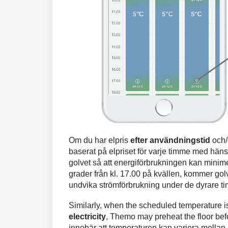
Om du har elpris
efter användningstid
och/
baserat på elpriset för varje timme med hänsy
golvet så att energiförbrukningen kan
minim
grader från kl. 17.00 på kvällen, kommer golv
undvika strömförbrukning under de dyrare t
Similarly, when the scheduled temperature 
electricity
, Themo may preheat the floor befo
innebär att temperaturen kan variera mellan