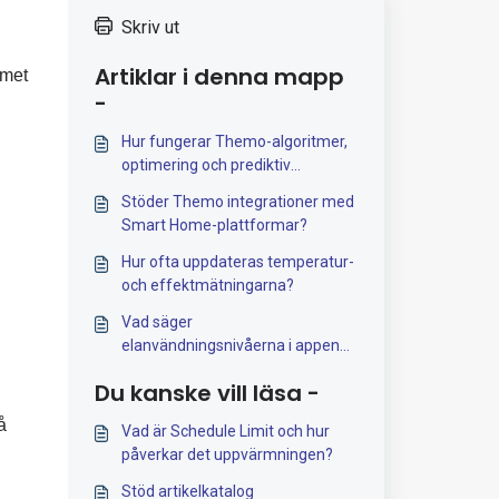
Skriv ut
Artiklar i denna mapp
emet
-
Hur fungerar Themo-algoritmer,
optimering och prediktiv
styrning?
Stöder Themo integrationer med
Smart Home-plattformar?
Hur ofta uppdateras temperatur-
och effektmätningarna?
Vad säger
elanvändningsnivåerna i appen
mig?
Du kanske vill läsa -
å
Vad är Schedule Limit och hur
påverkar det uppvärmningen?
Stöd artikelkatalog