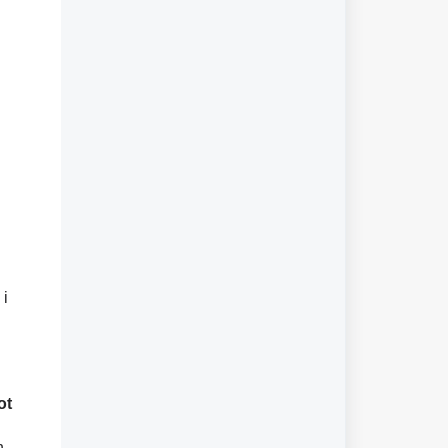
 i
ot
n