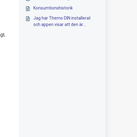
Konsumtionshistorik
Jag har Themo DIN installerat
och appen visar att den är
frånkopplad. Vad innebär det och
gt.
vad kan man göra?