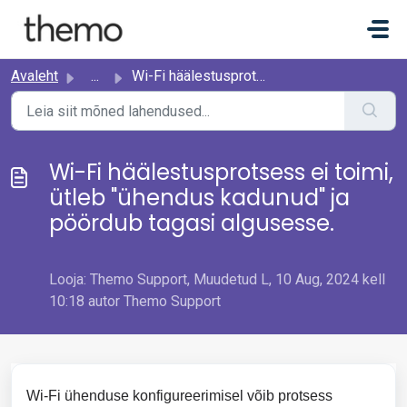
Mine põhisisu juurde
Avaleht
...
Wi-Fi häälestusprotsess ei toimi, ütleb "ühendus kad...
Wi-Fi häälestusprotsess ei toimi,
ütleb "ühendus kadunud" ja
pöördub tagasi algusesse.
Looja: Themo Support, Muudetud L, 10 Aug, 2024 kell
10:18 autor Themo Support
Wi-Fi ühenduse konfigureerimisel võib protsess